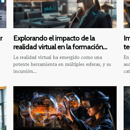
r
Explorando el impacto de la
Im
realidad virtual en la formación
te
profesional
c
La realidad virtual ha emergido como una
En 
potente herramienta en múltiples esferas, y su
as
incursión...
cat