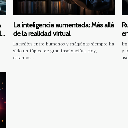
A
La inteligencia aumentada: Más allá
Ru
l
de la realidad virtual
en
La fusión entre humanos y máquinas siempre ha
Ima
sido un tópico de gran fascinación. Hoy,
y 
estamos...
uso